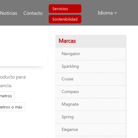
Servicios
Idioma
Noticias
Contacto
Sostenibilidad
Marcas
Navigator
Sparkling
roducto para
Cruise
ancia.
Compass
 metros
Magnate
metros o más
Spring
Elegance