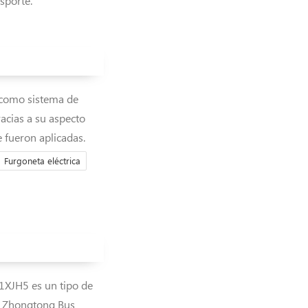
sporte.
e como sistema de
acias a su aspecto
e fueron aplicadas.
Furgoneta eléctrica
1XJH5 es un tipo de
r Zhongtong Bus