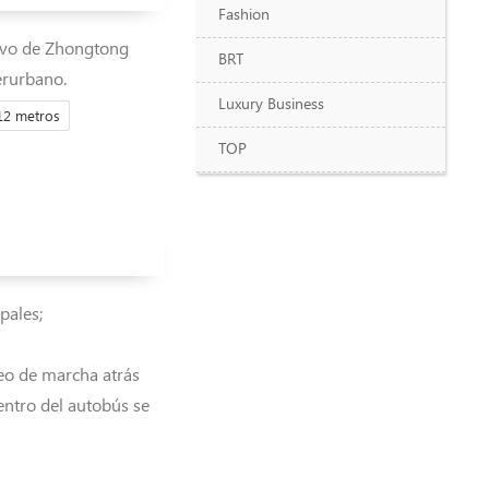
Fashion
evo de Zhongtong
BRT
terurbano.
Luxury Business
12 metros
TOP
pales;
reo de marcha atrás
entro del autobús se