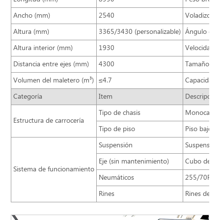
Ancho (mm)
2540
Voladizo de
Altura (mm)
3365/3430 (personalizable)
Ángulo de a
Altura interior (mm)
1930
Velocidad 
Distancia entre ejes (mm)
4300
Tamaño de 
Volumen del maletero (m³)
≤4.7
Capacidad 
Categoría
Item
Descripción
Tipo de chasis
Monocasco (
Estructura de carrocería
Tipo de piso
Piso bajo (
Suspensión
Suspensión 
Eje (sin mantenimiento)
Cubo de ru
Sistema de funcionamiento
Neumáticos
255/70R22
Rines
Rines de ac