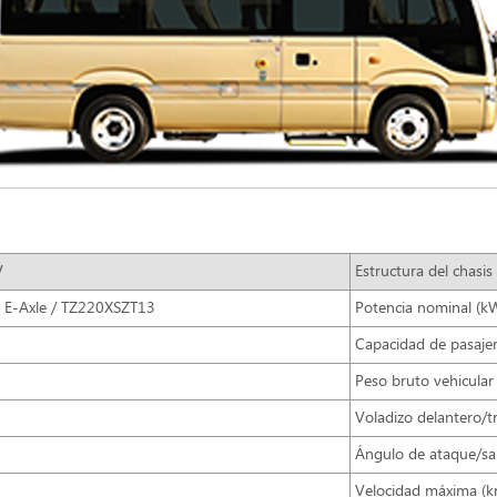
V
Estructura del chasis
 E-Axle / TZ220XSZT13
Potencia nominal (k
Capacidad de pasaje
Peso bruto vehicular 
Voladizo delantero/t
Ángulo de ataque/sal
Velocidad máxima (k