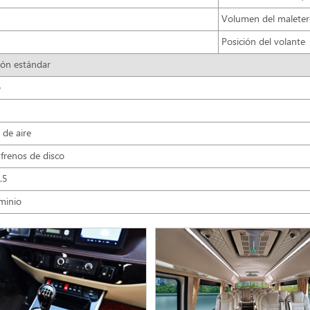
Volumen del maleter
Posición del volante
ión estándar
o
 de aire
frenos de disco
.5
minio