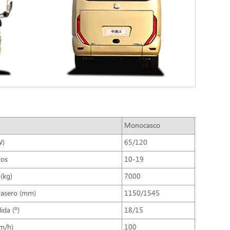
Monocasco
W)
65/120
ros
10-19
(kg)
7000
rasero (mm)
1150/1545
ida (º)
18/15
m/h)
100