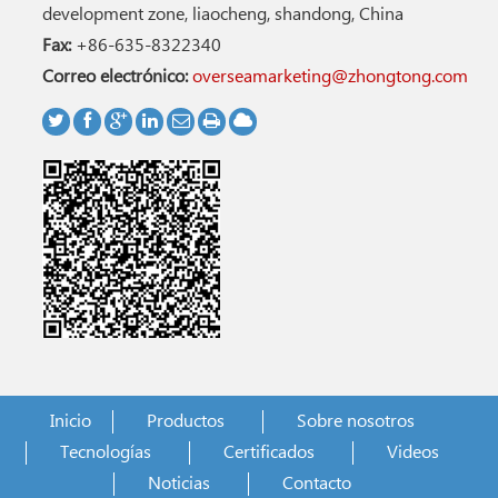
development zone, liaocheng, shandong, China
Fax:
+86-635-8322340
Correo electrónico:
overseamarketing@zhongtong.com
Inicio
Productos
Sobre nosotros
Tecnologías
Certificados
Videos
Noticias
Contacto