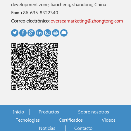
development zone, liaocheng, shandong, China
Fax:
+86-635-8322340
Correo electrónico:
overseamarketing@zhongtong.com
Inicio
Productos
Sobre nosotros
Tecnologías
Certificados
Videos
Noticias
Contacto