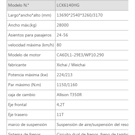
Modelo N.°
LCK6140HG
Largo*ancho*alto (mm)
13690*2540*3260/3170
Ancho máx.(kg)
28000
Asientos para pasajeros
24-56
velocidad máxima (km/h)
80
Modelo de motor
CA6DL1-29E3/WP10.290
fabricante
Xichai / Weichai
Potencia máxima (kw)
224/213
Par máximo (N.m)
1150/1160
caja de cambio
Allison T350R
Eje frontal
4,2T
Eje trasero
11T
marco de suspensión
Suspensión de aire/suspensión del resorte
Sistema de frenos
Circuito dual de frenos, freno de tambor