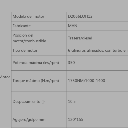
Modelo del motor
D2066LOH12
Fabricante
MAN
Posición del
Trasera/diesel
motor/combustible
Tipo de motor
6 cilindros alineados, con turbo e 
Potencia máxima (kw/rpm)
350
Motor
Torque máximo (N.m/rpm)
1750NM/1000-1400
Desplazamiento (l)
10.5
Agujero/golpe mm
120*155