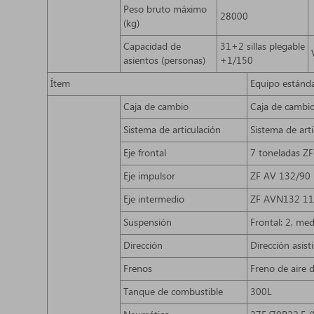
Peso bruto máximo
28000
(kg)
Capacidad de
31+2 sillas plegable
asientos (personas)
+1/150
Ítem
Equipo estánd
Caja de cambio
Caja de cambi
Sistema de articulación
Sistema de ar
Eje frontal
7 toneladas Z
Eje impulsor
ZF AV 132/90 
Eje intermedio
ZF AVN132 11
Suspensión
Frontal: 2, med
Dirección
Dirección asis
Frenos
Freno de aire 
Tanque de combustible
300L