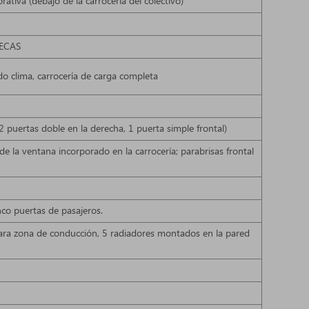
tiva (debajo de la carrocería del colectivo)
 ECAS
do clima, carrocería de carga completa
2 puertas doble en la derecha, 1 puerta simple frontal)
e la ventana incorporado en la carrocería; parabrisas frontal
nco puertas de pasajeros.
ara zona de conducción, 5 radiadores montados en la pared