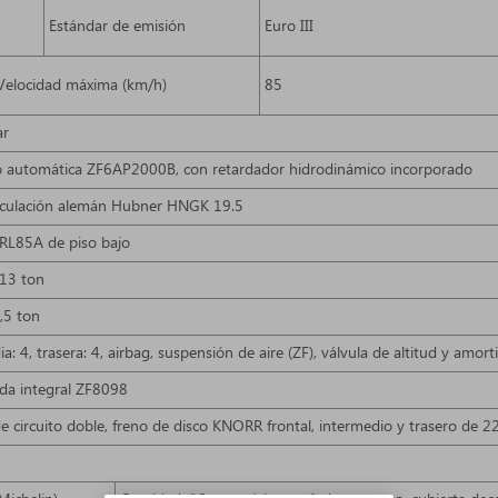
Estándar de emisión
Euro III
Velocidad máxima (km/h)
85
ar
o automática ZF6AP2000B, con retardador hidrodinámico incorporado
ticulación alemán Hubner HNGK 19.5
FRL85A de piso bajo
13 ton
,5 ton
ia: 4, trasera: 4, airbag, suspensión de aire (ZF), válvula de altitud y amor
tida integral ZF8098
de circuito doble, freno de disco KNORR frontal, intermedio y trasero de 2