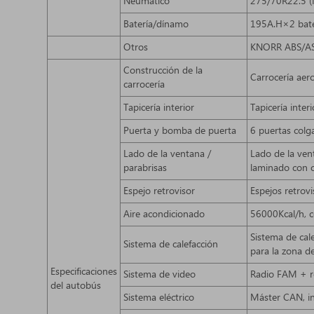
Neumático
275/70R22.5 (
Batería/dínamo
195A.H×2 bate
Otros
KNORR ABS/ASR,
Construcción de la
Carrocería aer
carrocería
Tapicería interior
Tapicería inter
Puerta y bomba de puerta
6 puertas colg
Lado de la ventana /
Lado de la ven
parabrisas
laminado con 
Espejo retrovisor
Espejos retrovi
Aire acondicionado
56000Kcal/h, co
Sistema de cal
Sistema de calefacción
para la zona de
Especificaciones
Sistema de video
Radio FAM + r
del autobús
Sistema eléctrico
Máster CAN, i