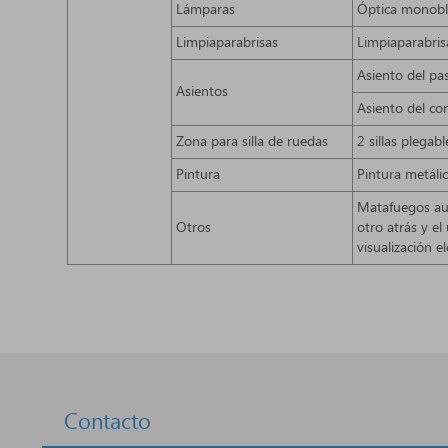
Lámparas
Óptica monoblo
Limpiaparabrisas
Limpiaparabris
Asiento del pa
Asientos
Asiento del co
Zona para silla de ruedas
2 sillas plegab
Pintura
Pintura metáli
Matafuegos aut
Otros
otro atrás y el
visualización e
Contacto