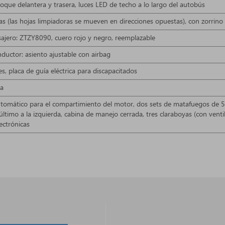
que delantera y trasera, luces LED de techo a lo largo del autobús
as (las hojas limpiadoras se mueven en direcciones opuestas), con zorrino
sajero: ZTZY8090, cuero rojo y negro, reemplazable
nductor: asiento ajustable con airbag
les, placa de guía eléctrica para discapacitados
ca
omático para el compartimiento del motor, dos sets de matafuegos de 5kg, 
 último a la izquierda, cabina de manejo cerrada, tres claraboyas (con ven
lectrónicas