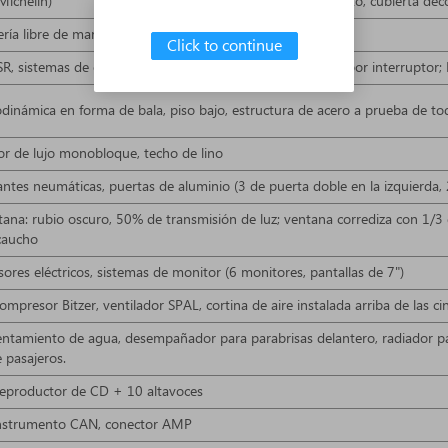
Michelin)
Cantidad: 10 neumáticos + 1 de repuesto, cubierta decora
ría libre de mantenimiento, 24V; 3 baterías BOSCH 120A
Click to continue
 sistemas de elevación izquierdo y derecho controlado por interruptor;
odinámica en forma de bala, piso bajo, estructura de acero a prueba de to
ior de lujo monobloque, techo de lino
antes neumáticas, puertas de aluminio (3 de puerta doble en la izquierda, 
tana: rubio oscuro, 50% de transmisión de luz; ventana corrediza con 1/3 d
caucho
sores eléctricos, sistemas de monitor (6 monitores, pantallas de 7")
mpresor Bitzer, ventilador SPAL, cortina de aire instalada arriba de las ci
entamiento de agua, desempañador para parabrisas delantero, radiador p
 pasajeros.
eproductor de CD + 10 altavoces
nstrumento CAN, conector AMP