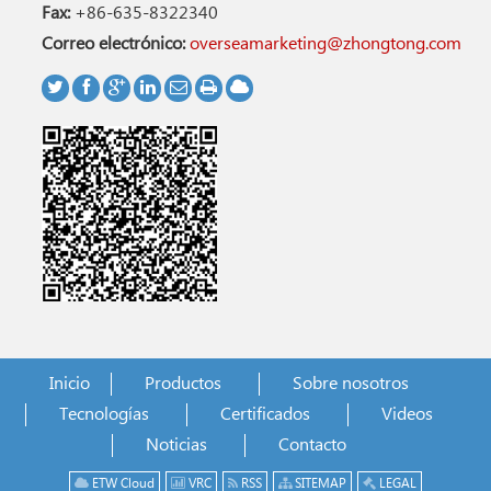
Fax:
+86-635-8322340
Correo electrónico:
overseamarketing@zhongtong.com
Inicio
Productos
Sobre nosotros
Tecnologías
Certificados
Videos
Noticias
Contacto
ETW Cloud
VRC
RSS
SITEMAP
LEGAL