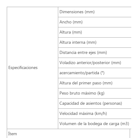
Dimensiones (mm)
11
Ancho (mm)
25
Altura (mm)
38
Altura interna (mm)
19
Distancia entre ejes (mm)
58
Voladizo anterior/posterior (mm)
23
Especificaciones
acercamiento/partida (°)
9/
Altura del primer paso (mm)
48
Peso bruto máximo (kg)
18
Capacidad de asientos (personas)
60
Velocidad máxima (km/h)
12
Volumen de la bodega de carga (m3)
8
Ítem
Est