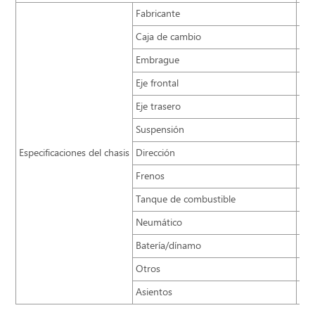
Fabricante
Zh
Caja de cambio
S6-
Embrague
res
Eje frontal
7,5
Eje trasero
13t
Suspensión
Res
Especificaciones del chasis
Dirección
Dir
Frenos
Fre
Tanque de combustible
40
Neumático
315
Batería/dínamo
2×
Otros
Aju
Asientos
Asi