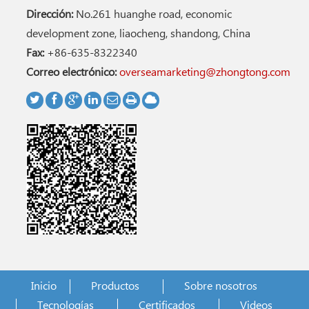
Dirección:
No.261 huanghe road, economic
development zone, liaocheng, shandong, China
Fax:
+86-635-8322340
Correo electrónico:
overseamarketing@zhongtong.com
Inicio
Productos
Sobre nosotros
Tecnologías
Certificados
Videos